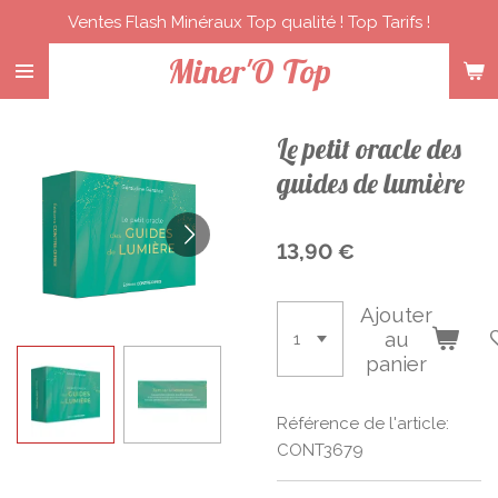
Ventes Flash Minéraux Top qualité ! Top Tarifs !
Passer
au
Miner'O Top
contenu
principal
Le petit oracle des
guides de lumière
13,90 €
Ajouter
au
panier
Référence de l'article:
CONT3679